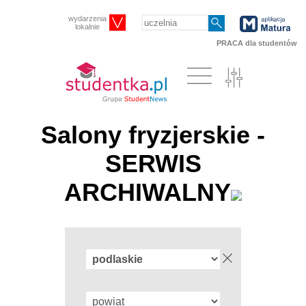
wydarzenia
lokalnie
PRACA dla studentów
Salony fryzjerskie -
SERWIS
ARCHIWALNY