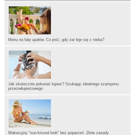
Menu na falę upałów. Co jeść, gdy żar leje się z nieba?
Jak skutecznie pokonać łupież? Szukając idealnego szamponu
przeciwłupieżowego
Wakacyjny "sun-kissed look" bez poparzeń. Złote zasady