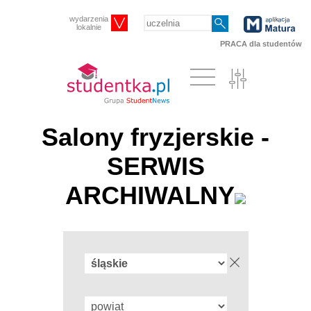
wydarzenia
lokalnie
PRACA dla studentów
Salony fryzjerskie -
SERWIS
ARCHIWALNY