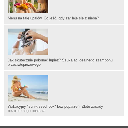
Menu na falę upałów. Co jeść, gdy żar leje się z nieba?
Jak skutecznie pokonać łupież? Szukając idealnego szamponu
przeciwłupieżowego
Wakacyjny "sun-kissed look" bez poparzeń. Złote zasady
bezpiecznego opalania