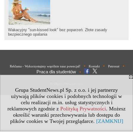
Wakacyjny "sun-kissed look" bez poparzeń. Złote zasady
bezpiecznego opalania
•
•
•
Reklama - Wykorzystajmy wspólnie nasz potencjał!
Kontakt
Patronat
Praca dla studentów
•
Polityka Prywatności
Grupa StudentNews.pl Sp. z o.o. i jej partnerzy
używają plików cookies i podobnych technologii w
celu realizacji m.in. usług statystycznych i
reklamowych zgodnie z
Polityką Prywatności
. Możesz
określić warunki przechowywania lub dostępu do
plików cookies w Twojej przeglądarce.
[ZAMKNIJ]