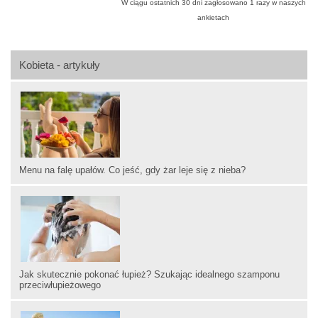
W ciągu ostatnich 30 dni zagłosowano
1
razy w naszych
ankietach
Kobieta - artykuły
Menu na falę upałów. Co jeść, gdy żar leje się z nieba?
Jak skutecznie pokonać łupież? Szukając idealnego szamponu
przeciwłupieżowego