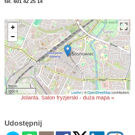
tel. 601 42 25 14
+
−
500 m
2000 ft
Leaflet
| ©
OpenStreetMap
contributors
Jolanta. Salon fryzjerski - duża mapa »
Udostępnij