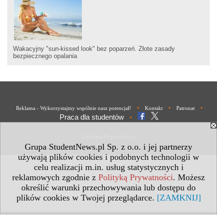
Wakacyjny "sun-kissed look" bez poparzeń. Złote zasady
bezpiecznego opalania
•
•
•
Reklama - Wykorzystajmy wspólnie nasz potencjał!
Kontakt
Patronat
Praca dla studentów
•
Polityka Prywatności
Grupa StudentNews.pl Sp. z o.o. i jej partnerzy
używają plików cookies i podobnych technologii w
celu realizacji m.in. usług statystycznych i
reklamowych zgodnie z
Polityką Prywatności
. Możesz
określić warunki przechowywania lub dostępu do
plików cookies w Twojej przeglądarce.
[ZAMKNIJ]