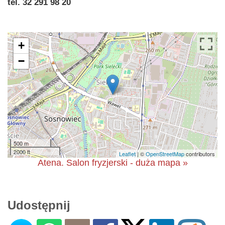
tel. 32 291 98 20
+
−
500 m
2000 ft
Leaflet
| ©
OpenStreetMap
contributors
Atena. Salon fryzjerski - duża mapa »
Udostępnij