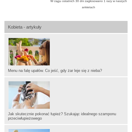
W ciągu ostatnich 30 dni zagłosowano
1
razy w naszych
ankietach
Kobieta - artykuły
Menu na falę upałów. Co jeść, gdy żar leje się z nieba?
Jak skutecznie pokonać łupież? Szukając idealnego szamponu
przeciwłupieżowego