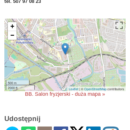
tel. 507 97 08 23
+
−
500 m
2000 ft
Leaflet
| ©
OpenStreetMap
contributors
BB. Salon fryzjerski - duża mapa »
Udostępnij