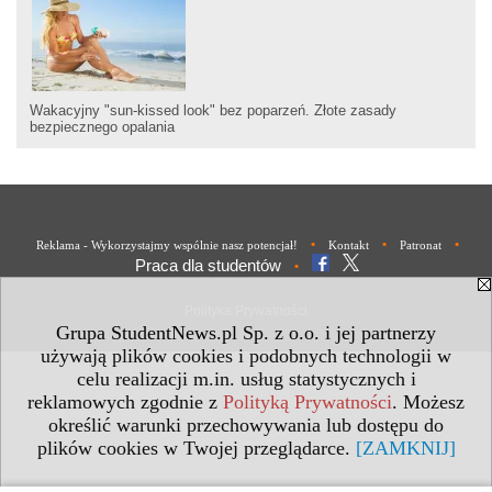
Wakacyjny "sun-kissed look" bez poparzeń. Złote zasady
bezpiecznego opalania
•
•
•
Reklama - Wykorzystajmy wspólnie nasz potencjał!
Kontakt
Patronat
Praca dla studentów
•
Polityka Prywatności
Grupa StudentNews.pl Sp. z o.o. i jej partnerzy
używają plików cookies i podobnych technologii w
celu realizacji m.in. usług statystycznych i
reklamowych zgodnie z
Polityką Prywatności
. Możesz
określić warunki przechowywania lub dostępu do
plików cookies w Twojej przeglądarce.
[ZAMKNIJ]