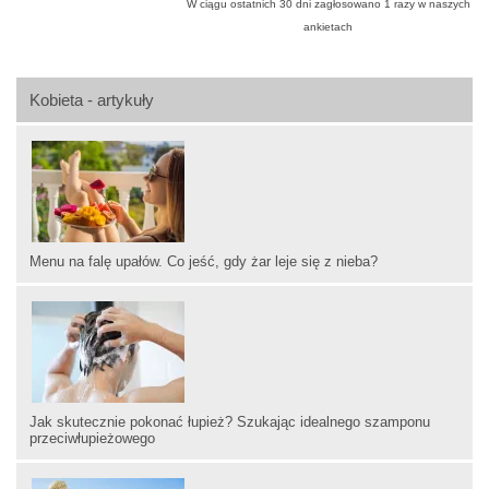
W ciągu ostatnich 30 dni zagłosowano
1
razy w naszych
ankietach
Kobieta - artykuły
Menu na falę upałów. Co jeść, gdy żar leje się z nieba?
Jak skutecznie pokonać łupież? Szukając idealnego szamponu
przeciwłupieżowego