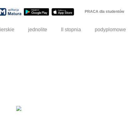
PRACA dla studentów
ierskie
jednolite
II stopnia
podyplomowe