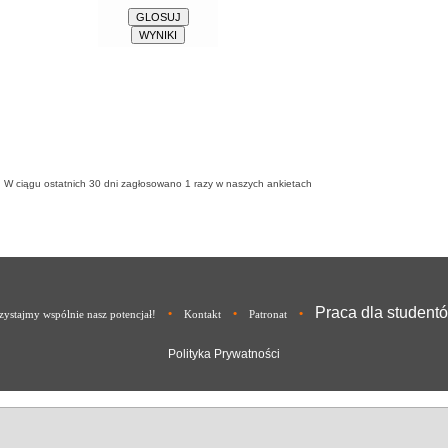
W ciągu ostatnich 30 dni zagłosowano
1
razy w naszych ankietach
Praca dla student
•
•
•
ystajmy wspólnie nasz potencjał!
Kontakt
Patronat
Polityka Prywatności