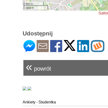
500 m
2000 ft
Salo
Udostępnij
«
powrót
Ankiety - Studentka