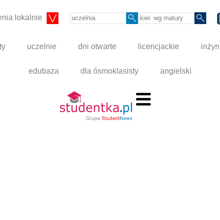
nia lokalnie
ty
uczelnie
dni otwarte
licencjackie
inżyn
edubaza
dla ósmoklasisty
angielski