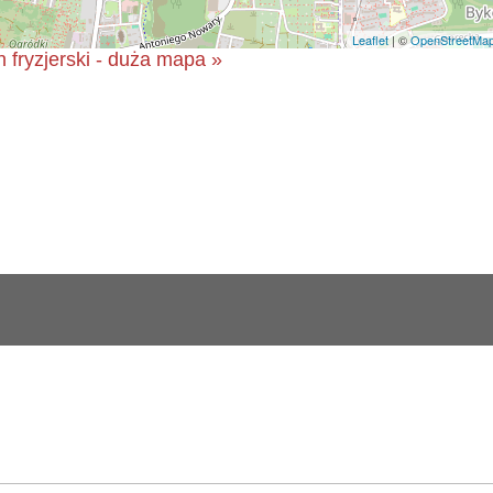
Leaflet
| ©
OpenStreetMa
n fryzjerski - duża mapa »