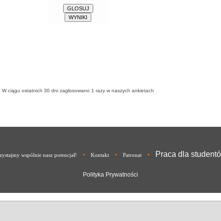
W ciągu ostatnich 30 dni zagłosowano
1
razy w naszych ankietach
Praca dla student
•
•
•
ystajmy wspólnie nasz potencjał!
Kontakt
Patronat
Polityka Prywatności