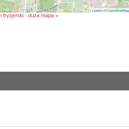
Leaflet
| ©
OpenStreetMa
n fryzjerski - duża mapa »