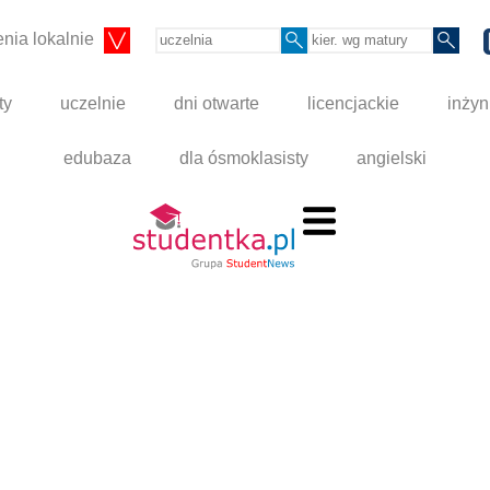
nia lokalnie
ty
uczelnie
dni otwarte
licencjackie
inżyn
edubaza
dla ósmoklasisty
angielski