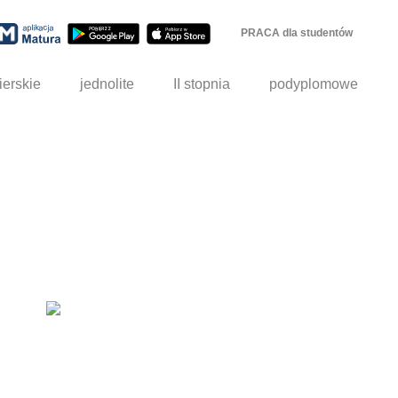
PRACA dla studentów
ierskie
jednolite
II stopnia
podyplomowe