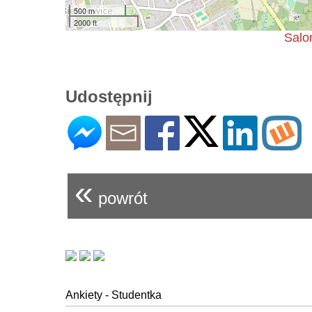
500 m
2000 ft
Salo
Udostępnij
«
powrót
Ankiety - Studentka