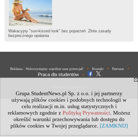
Wakacyjny "sun-kissed look" bez poparzeń. Złote zasady
bezpiecznego opalania
•
•
•
Reklama - Wykorzystajmy wspólnie nasz potencjał!
Kontakt
Patronat
Praca dla studentów
•
Polityka Prywatności
Grupa StudentNews.pl Sp. z o.o. i jej partnerzy
używają plików cookies i podobnych technologii w
celu realizacji m.in. usług statystycznych i
reklamowych zgodnie z
Polityką Prywatności
. Możesz
określić warunki przechowywania lub dostępu do
plików cookies w Twojej przeglądarce.
[ZAMKNIJ]