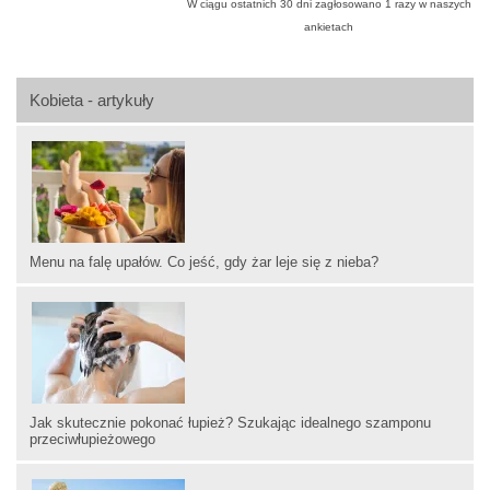
W ciągu ostatnich 30 dni zagłosowano
1
razy w naszych
ankietach
Kobieta - artykuły
Menu na falę upałów. Co jeść, gdy żar leje się z nieba?
Jak skutecznie pokonać łupież? Szukając idealnego szamponu
przeciwłupieżowego