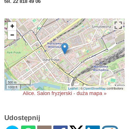
tel. 22 818 49 06
+
−
500 m
1000 ft
Leaflet
| ©
OpenStreetMap
contributors
Alice. Salon fryzjerski - duża mapa »
Udostępnij